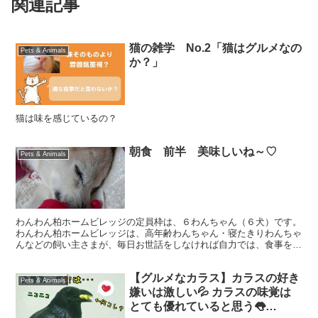
関連記事
猫の雑学 No.2「猫はグルメなの
Pets & Animals
か？」
猫は味を感じているの？
朝食 前半 美味しいね～♡
Pets & Animals
わんわん柏ホームビレッジの定員枠は、６わんちゃん（６犬）です。
わんわん柏ホームビレッジは、高年齢わんちゃん・寝たきりわんちゃ
んなどの飼い主さまが、毎日お世話をしなければ自力では、食事をし
たり、歩いたり、寝返りが出来ないなどの、助けがないと...
【グルメなカラス】カラスの好き
Pets & Animals
嫌いは激しい💦 カラスの味覚は
とても優れていると思う👅