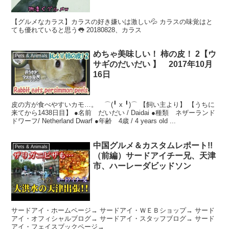
20180828、カラス
【グルメなカラス】カラスの好き嫌いは激しい💦 カラスの味覚はと
ても優れていると思う👅 20180828、カラス
めちゃ美味しい！ 柿の皮！ 2【ウ
Pets & Animals
サギのだいだい 】 2017年10月
16日
皮の方が食べやすいカモ…。 ⌒(╹ x ╹)⌒ 【飼い主より】 【うちに
来てから1438日目】 ●名前 だいだい / Daidai ●種類 ネザーランド
ドワーフ/ Netherland Dwarf ●年齢 4歳 / 4 years old ...
中国グルメ＆カスタムレポート!!
Pets & Animals
（前編）サードアイチー兄、天津
市、ハーレーダビッドソン
サードアイ・ホームページ→ サードアイ・ＷＥＢショップ→ サード
アイ・オフィシャルブログ→ サードアイ・スタッフブログ→ サード
アイ・フェイスブックページ→