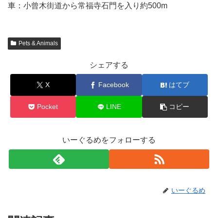
車：小曾木街道から常福寺石門を入り約500m
Pets & Animals
シェアする
X
Facebook
はてブ
Pocket
LINE
コピー
いーぐるめをフォローする
いーぐるめ