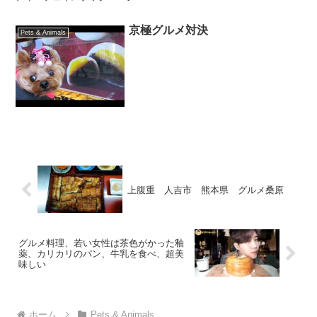
京極グルメ対決
Pets & Animals
上腹重 人吉市 熊本県 グルメ桑原
グルメ料理、若い女性は茶色がかった釉
薬、カリカリのパン、牛乳を食べ、超美
味しい
ホーム
Pets & Animals