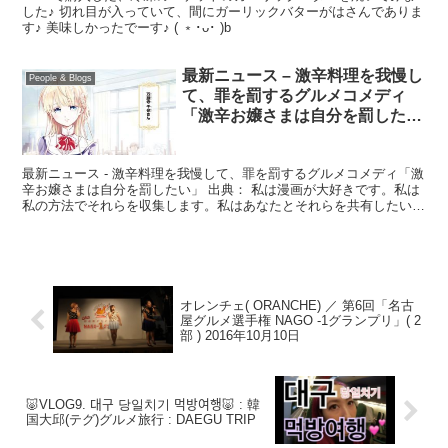
した♪ 切れ目が入っていて、間にガーリックバターがはさんでありま
す♪ 美味しかったでーす♪ ( ﹡･ᴗ･ )b
最新ニュース – 激辛料理を我慢し
People & Blogs
て、罪を罰するグルメコメディ
「激辛お嬢さまは自分を罰した
い」
最新ニュース - 激辛料理を我慢して、罪を罰するグルメコメディ「激
辛お嬢さまは自分を罰したい」 出典： 私は漫画が大好きです。私は
私の方法でそれらを収集します。私はあなたとそれらを共有したいと
思います。 私のユーチューブチャンネルを購読。 ...
オレンチェ( ORANCHE) ／ 第6回「名古
屋グルメ選手権 NAGO -1グランプリ」( 2
部 ) 2016年10月10日
🐷VLOG9. 대구 당일치기 먹방여행🐷 : 韓
国大邱(テグ)グルメ旅行 : DAEGU TRIP