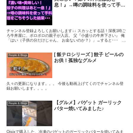
息！』→噂の調味料を使って手料
理をごちそうした結果･･･ スカ
ッとアタック
チャンネル登録よろしくお願いします↓↓ スカッとする話！深夜1時ご
ろ牛丼屋に、ボロボロの親子が入店。 父『小盛りの牛丼下さい』 俺
「はい（子供の分だけじゃん、 お金ないのか？）」→すると･･･ ス
カッとアタック スカッとする話 【DQN返し...
[ 飯テロシリーズ ] 餃子 ビールの
People & Blogs
お供！孤独なグルメ
久々の更新になります。。。 今後も動画上げてくのでチャンネル登
録お願いします。。。。
【グルメ】バゲット ガーリック
People & Blogs
バター焼いてみました♪
Oisixで購入した、冷凍のバゲットのガーリックバターを焼いてみま