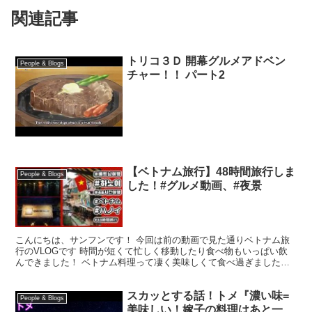
関連記事
トリコ３Ｄ 開幕グルメアドベン
People & Blogs
チャー！！ パート2
【ベトナム旅行】48時間旅行しま
People & Blogs
した！#グルメ動画、#夜景
こんにちは、サンフンです！ 今回は前の動画で見た通りベトナム旅
行のVLOGです 時間が短くて忙しく移動したり食べ物もいっぱい飲
んできました！ ベトナム料理って凄く美味しくて食べ過ぎました
笑 Do it - Ikson Ocean - Ik...
スカッとする話！トメ『濃い味=
People & Blogs
美味しい！嫁子の料理はあと一