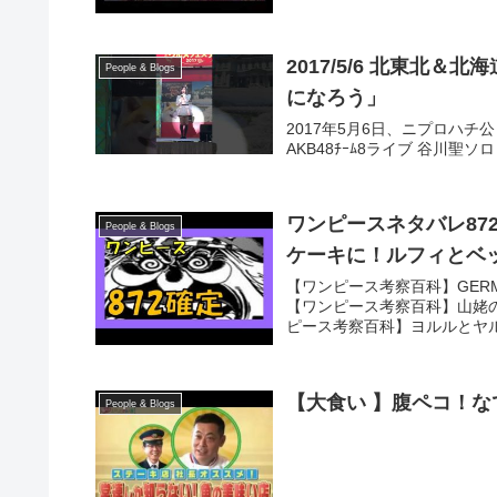
2017/5/6 北東北＆北海道
People & Blogs
になろう」
2017年5月6日、ニプロハ
AKB48ﾁｰﾑ8ライブ 谷川
ワンピースネタバレ8
People & Blogs
ケーキに！ルフィとベ
【ワンピース考察百科】GER
【ワンピース考察百科】山姥
ピース考察百科】ヨルルとヤル
【大食い 】腹ペコ！な
People & Blogs