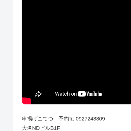
串揚げこてつ 予約℡ 0927248809
大名NDビルB1F