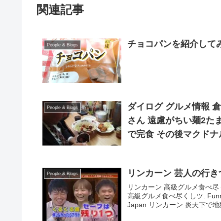
関連記事
チョコパンを紹介してみた
People & Blogs
ダイログ グルメ情報 
People & Blogs
さん 遠慮がちい麺2た
で完食 その後マクド
リンカーン 芸人の行き
People & Blogs
リンカーン 高級グルメ食べ尽
高級グルメ食べ尽くしツ. Funn
Japan リンカーン 炎天下で地