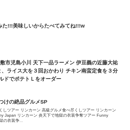
!!!美味しいからたべてみてね!!!w
倉敷市児島小川 天下一品ラーメン 伊豆義の近藤大祐
ま、ライス大を３回おかわり チキン南蛮定食を３分
ナルドでポテトＬをオーダー
つけの絶品グルメSP
くしツアー リンカーン 高級グルメ食べ尽くしツアー リンカーン
y Japan リンカーン 炎天下で地獄の衣装争奪ツアー Funny
獄の衣装争...