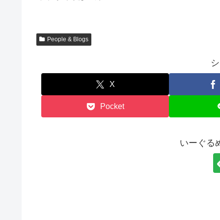
People & Blogs
シ
X
Pocket
いーぐる