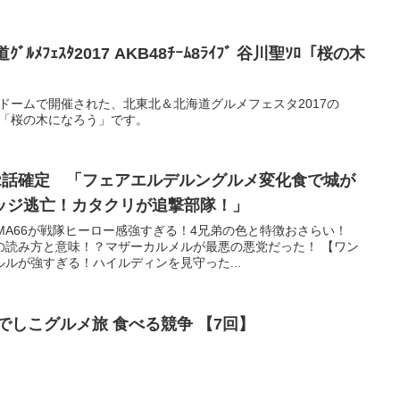
ｸﾞﾙﾒﾌｪｽﾀ2017 AKB48ﾁｰﾑ8ﾗｲﾌﾞ 谷川聖ｿﾛ「桜の木
チ公ドームで開催された、北東北＆北海道グルメフェスタ2017の
聖ソロ「桜の木になろう」です。
72話確定 「フェアエルデルングルメ変化食で城が
ッジ逃亡！カタクリが追撃部隊！」
MA66が戦隊ヒーロー感強すぎる！4兄弟の色と特徴おさらい！
の読み方と意味！？マザーカルメルが最悪の悪党だった！ 【ワン
ルが強すぎる！ハイルディンを見守った...
でしこグルメ旅 食べる競争 【7回】