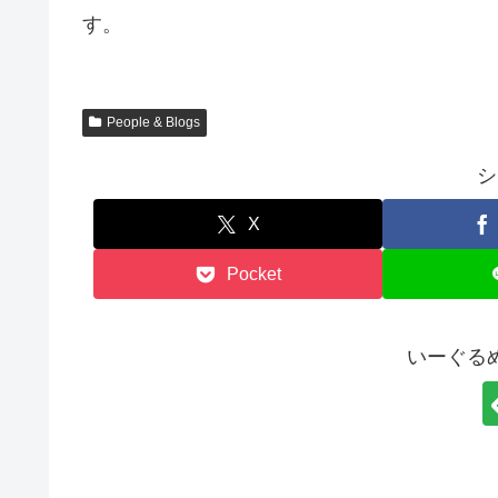
す。
People & Blogs
シ
X
Pocket
いーぐる