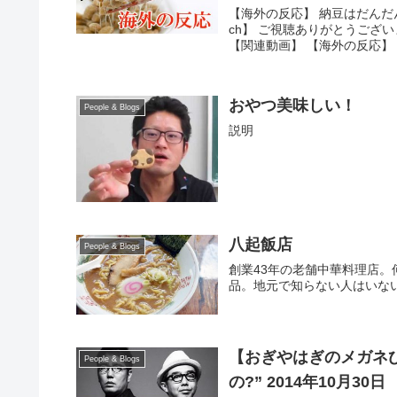
【海外の反応】 納豆はだんだ
ch】 ご視聴ありがとうござ
【関連動画】 【海外の反応】 
おやつ美味しい！
People & Blogs
説明
八起飯店
People & Blogs
創業43年の老舗中華料理店
品。地元で知らない人はいな
【おぎやはぎのメガネび
People & Blogs
の?” 2014年10月30日