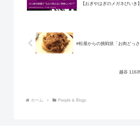
【おぎやはぎのメガネびいき】 カ
#松屋からの挑戦状「お肉どっさりグル
越谷 11
ホーム
People & Blogs