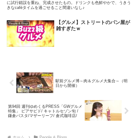
に試行錯誤を重ね、完成させたもの。ドリンクも色鮮やかで、うきう
きなcaféタイムを過ごせること間違いなし♪
【グルメ】ストリートのパン屋が
People & Blogs
雑すぎたｗ
駅前グルメ博～肉＆グルメ大集合～（明
日から開催）
第94回 週刊ゆめくるPRESS「GWグルメ
特集」 ピアサピド/ キャトルセゾン旬 /
鎌倉パスタ/マザーリーフ/ 倉式珈琲店/
ホーム
People & Blogs