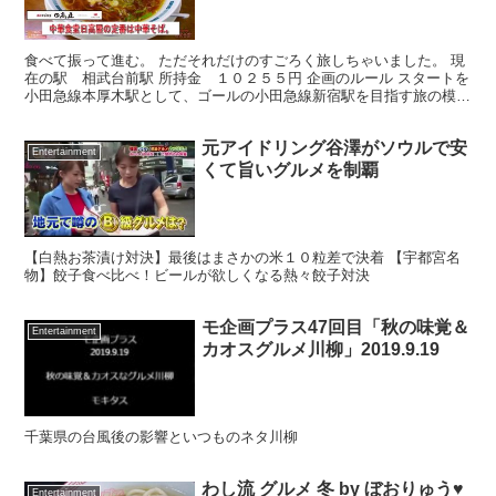
食べて振って進む。 ただそれだけのすごろく旅しちゃいました。 現
在の駅 相武台前駅 所持金 １０２５５円 企画のルール スタートを
小田急線本厚木駅として、ゴールの小田急線新宿駅を目指す旅の模
様。 資金１万円を駆使し、ぱちはゴールすることがで...
元アイドリング谷澤がソウルで安
Entertainment
くて旨いグルメを制覇
【白熱お茶漬け対決】最後はまさかの米１０粒差で決着 【宇都宮名
物】餃子食べ比べ！ビールが欲しくなる熱々餃子対決
モ企画プラス47回目「秋の味覚＆
Entertainment
カオスグルメ川柳」2019.9.19
千葉県の台風後の影響といつものネタ川柳
わし流 グルメ 冬 by ぼおりゅう♥
Entertainment