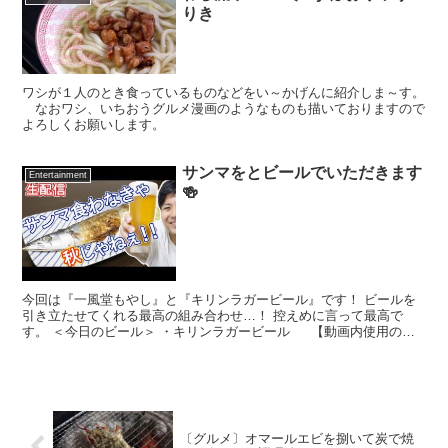
りき
ワシが１人のとき食っているものなどをい～かげんに紹介しま～す。
なおワシ、いちおうグルメ漫画のようなものも描いておりますので
よろしくお願いします。
サンマをとビールでいただきます
Entertainment
🍻
今回は『一風堂もやし』と『キリンラガービール』です！ ビールを
引き立たせてくれる最高の組み合わせ…！ 控えめに言って最高で
す。 ＜今日のビール＞ ・キリンラガービール 【動画内使用の調
理器具一覧はこちら！】 ⬇⬇⬇ 【撮影使用機材...
〔グルメ〕オマールエビを捌いて炭で焼