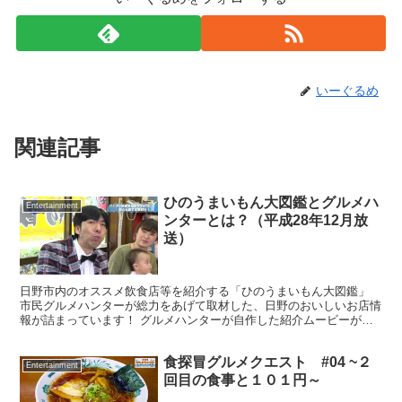
いーぐるめ
関連記事
ひのうまいもん大図鑑とグルメハ
Entertainment
ンターとは？（平成28年12月放
送）
日野市内のオススメ飲食店等を紹介する「ひのうまいもん大図鑑」
市民グルメハンターが総力をあげて取材した、日野のおいしいお店情
報が詰まっています！ グルメハンターが自作した紹介ムービーがあ
るのも特徴の一つです。 冊子は市役所、日野市商工会、掲...
食探冒グルメクエスト #04 ~２
Entertainment
回目の食事と１０１円～