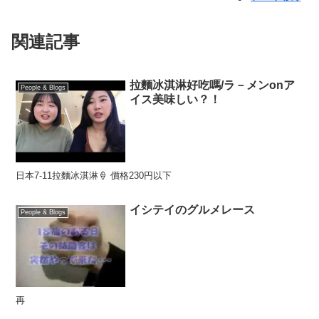
関連記事
拉麵冰淇淋好吃嗎/ラ－メンonア
People & Blogs
イス美味しい？！
日本7-11拉麵冰淇淋🍦 價格230円以下
イシテイのグルメレース
People & Blogs
再