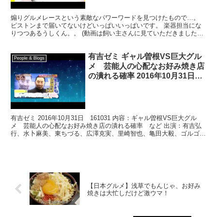
煽りグルメレースという素敵なパワーワードを見つけたもので…。
ピストンまで届いてないけどいっぱいいっぱいです。 楽器担当にな
りつつあるうしくん。。 (動画は飼い主さんに見ていただきました…
怒られませんでした) お借り先：
有吉ゼミ ギャル曽根VS巨大グル
People & Blogs
メ 芸能人の心配なお好み焼き店
の潰れる確率 2016年10月31日
161031
有吉ゼミ 2016年10月31日 161031 内容：ギャル曽根VS巨大グル
メ 芸能人の心配なお好み焼き店の潰れる確率 など 出演：有吉弘
行、水卜麻美、東ちづる、広澤克実、里崎智也、亀田大毅、ゴルゴ松
本、HIRO、レイザーラモンRG、池端レ...
【日本グルメ】浅草でもんじゃ、お好み
焼きは大忙しだけど激ウマ！