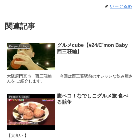
いーぐるめ
関連記事
グルメcube【#24/C’mon Baby
People & Blogs
西三荘編】
大阪府門真市 西三荘編 今回は西三荘駅前のオシャレな飲み屋さ
んを ご紹介します。
腹ペコ！なでしこグルメ旅 食べ
People & Blogs
る競争
【大食い 】