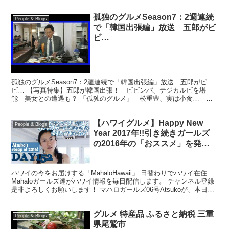
孤独のグルメSeason7：2週連続
People & Blogs
で「韓国出張編」放送 五郎がビ
ビ…
孤独のグルメSeason7：2週連続で「韓国出張編」放送 五郎がビ
ビ… 【写真特集】五郎が韓国出張！ ビビンパ、テジカルビを堪
能 美女との遭遇も？ 「孤独のグルメ」 松重豊、実は小食… ド
ラマの裏側とは？ ＜孤独のグルメ＞店探しは足で 1シ...
【ハワイグルメ】Happy New
People & Blogs
Year 2017年!!引き続きガールズ
の2016年の「おススメ」を発表
中！-Recap of 2016!! in
hawaii[day152]
ハワイの今をお届けする「MahaloHawaii」 日替わりでハワイ在住
Mahaloガールズ達がハワイ情報を毎日配信します。 チャンネル登録
是非よろしくお願いします！ マハロガールズ06号Atsukoが、本日お
届けするのは Recap of...
グルメ 特産品 ふるさと納税 三重
People & Blogs
県尾鷲市