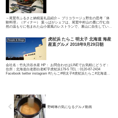
～尾鷲市ふるさと納税返礼品紹介～ ブリコラージュ野生の思考「体
験料理」（ディナー） 葉っぱがシェフは、尾鷲中村山の麓に佇む自
然の温もりに包まれた山小屋風のレストランで、裏山に自生している
１４２種の自生植物（薬草）を使った料理を提供しています...
虎杖浜 たらこ 明太子 北海道 海産
People & Blogs
産直グルメ 2018年9月29日朝
会社名：竹丸渋谷水産 HP： お問合わせはLINEでお気軽にどうぞ：
住所：北海道白老郡白老町字虎杖浜179-5 TEL：0120-87-2434
Facebook twitter instagram #たらこ#明太子#虎杖浜たらこ#北海道...
野崎琳の気になるグルメ動画