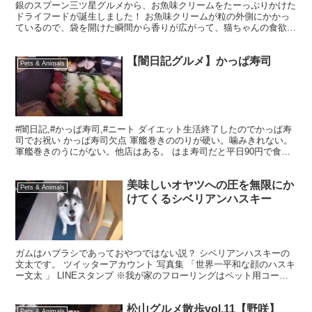
銀のスプーン三ツ星グルメから、お魚味クリームをたーっぷりかけた
ドライフードが誕生しました！ お魚味クリームが粒の外側にかかっ
ているので、袋を開けた瞬間から香りが広がって、猫ちゃんの食欲が
そそられるフードです♪ ユニ・チャーム ペット 銀のス...
【闇日記グルメ】かっぱ寿司
Pets & Animals
#闇日記,#かっぱ寿司,#ニート ダイエット生活終了したのでかっぱ寿
司でお祝い かっぱ寿司欠点 軍艦巻きののりが硬い。噛みきれない。
軍艦巻きのうにがない。他店はある。 はま寿司だと平日90円で食べ
られる・色々な醤油で食べられる。 ダイエッ...
美味しいオヤツへの圧を無限にか
Pets & Animals
けてくるシベリアンハスキー
ガムはハブラシであっておやつではない説？ シベリアンハスキーの
文太です。 ツイッターアカウント 写真集 「世界一平和な顔のハスキ
ー文太 」 LINEスタンプ ※我が家のフローリングはペット用コーテ
ィング材を施しており、滑りにくくなっておりま...
松山グルメ散歩vol.11【野咲】
Pets & Animals