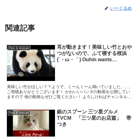
いーぐるめ
関連記事
耳が動きます！美味しい竹とおや
Pets & Animals
つがないので、ふて寝する桜浜
(´・ω・｀) Ouhin wants
delicious bamboo…
美味しい竹がほしい？？ようで、くーんくーん鳴いていました。。。
ご視聴ありがとうございます！ かわいいパンダの動画を公開してい
ますので 他の動画もぜひご覧ください！ よろしければチャンネル登
録もお願いいたします。 皆様からのお声がとても励み...
銀のスプーン 三ツ星グルメ
Pets & Animals
TVCM 「三ツ星のお店篇」 帯
つき