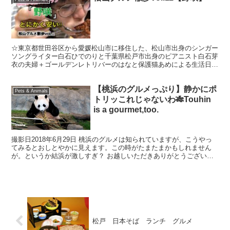
☆東京都世田谷区から愛媛松山市に移住した、松山市出身のシンガー
ソングライター白石ひでのりと千葉県松戸市出身のピアニスト白石芽
衣の夫婦＋ゴールデンレトリバーのはなと保護猫あめによる生活日記
です。 それぞれの活動はTwitterから フォローよ...
【桃浜のグルメっぷり】静かにポ
Pets & Animals
トリッこれじゃないわ🎋Touhin
is a gourmet,too.
撮影日2018年6月29日 桃浜のグルメは知られていますが、こうやっ
てみるとおしとやかに見えます。この時がたまたまかもしれません
が。というか結浜が激しすぎ？ お越しいただきありがとうございま
す。 アドベンチャーワールド浜家のパンダを中心に、...
松戸 日本そば ランチ グルメ