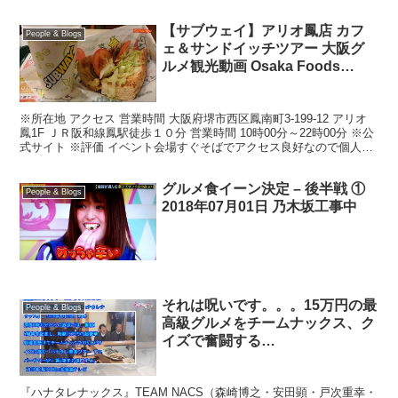
【サブウェイ】アリオ鳳店 カフ
People & Blogs
ェ＆サンドイッチツアー 大阪グ
ルメ観光動画 Osaka Foods
“Subway” Cafeteria &
Sandwichin Japan Gourmet
※所在地 アクセス 営業時間 大阪府堺市西区鳳南町3-199-12 アリオ
鳳1F ＪＲ阪和線鳳駅徒歩１０分 営業時間 10時00分～22時00分 ※公
式サイト ※評価 イベント会場すぐそばでアクセス良好なので個人的
に利用頻度高めです。映像商...
グルメ食イーン決定 – 後半戦 ①
People & Blogs
2018年07月01日 乃木坂工事中
それは呪いです。。。15万円の最
People & Blogs
高級グルメをチームナックス、ク
イズで奮闘する
「Hanatalenax」- | ニュース
『ハナタレナックス』TEAM NACS（森崎博之・安田顕・戸次重幸・