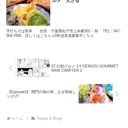
ルメ 天ざる
手打ちそば長幸 住所：千葉県松戸市上本郷301－30 TEL：047-
364-7000 詳しくはこちら LINE@友達募集中こちら
07 幻想グルメ 2 ll GENSOU GOURMET
RAW CHAPTER 2
【Episode3】 関門の海の幸、なぜ美味し
いの??
ホーム
People & Blogs