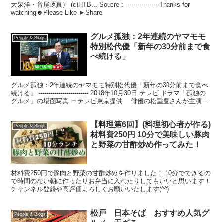
大泉洋・音尾琢真） (c)HTB... Soucre : ---------------- Thanks for
watching☻Please Like ►Share
グルメ孤独：2年連続のヤマモモ
People & Blogs
特別松代優「新年の30分前まで食
べ続ける」
グルメ孤独：2年連続のヤマモモ特別松代優「新年の30分前まで食べ
続ける」 ------------------------- 2018年10月30日 テレビ ドラマ「孤独の
グルメ」の場面写真 ＝テレビ東京提供 俳優の松重豊さんが主演の
人気...
【料理第6回】(料理初心者が作る)
People & Blogs
材料費250円 10分で美味しい豚肉
と野菜の甘酢炒め作ってみた！
材料費250円で豚肉と野菜の甘酢炒めを作りました！ 10分でできるの
で時間のない朝に作ったりお弁当に入れたりしてもいいと思います！
チャンネル登録や高評価よろしくお願いいたします(^^)
松戸 日本そば おすすめ人気グ
People & Blogs