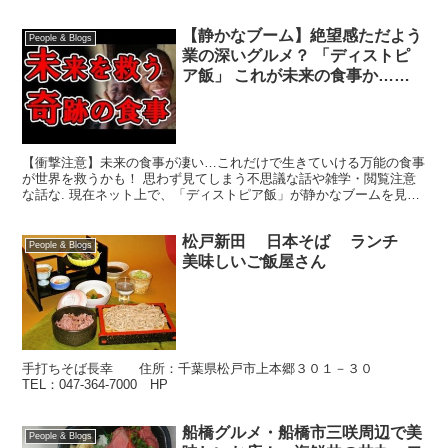
【静かなブーム】絶望感ただよう
People & Blogs
業の深いグルメ？ 「ディストピ
ア飯」 これが未来の食事か……
【衝撃注意】未来の食事が凄い…これだけで生きていける万能の食事
が世界を救うかも！ 思わず見てしまう不思議な話や雑学・閲覧注意
な話な. 現在ネット上で、「ディストピア飯」が静かなブームを見せ
ています。いずれ訪れるかもしれない過度な管理社会“デ...
松戸新田 日本そば ランチ
People & Blogs
美味しいご飯屋さん
手打ちそば長幸 住所：千葉県松戸市上本郷３０１－３０
TEL：047-364-7000 HP
船橋グルメ・船橋市三咲周辺で美
People & Blogs