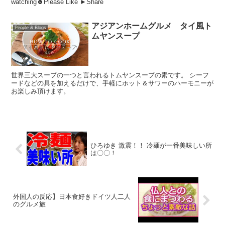
watching☻Please Like ►Share
アジアンホームグルメ タイ風ト
People & Blogs
ムヤンスープ
世界三大スープの一つと言われるトムヤンスープの素です。 シーフ
ードなどの具を加えるだけで、手軽にホット＆サワーのハーモニーが
お楽しみ頂けます。
ひろゆき 激震！！ 冷麺が一番美味しい所
は〇〇！
外国人の反応】日本食好きドイツ人二人
のグルメ旅