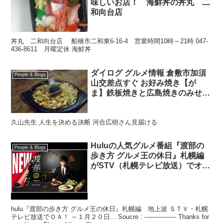
味しいお店！ 海鮮丼の丼丸 二
和向台店
丼丸 二和向台店 船橋市二和東6‐16‐4 営業時間10時～21時 047‐
436‐8611 月曜定休 海鮮丼
ダイログ グルメ情報 倉敷市加須
People & Blogs
山交差点すぐ お好み焼き【が
ま】鉄板焼きと広島焼きのみせ
人気店
久山先生 人生を決める決断 河合広樹さん見届ける
Huluの人気グルメ番組『渡部の
People & Blogs
歩き方 グルメ王の休日』札幌編
がSTV（札幌テレビ放送）でオン
エア – | ニュース
hulu『渡部の歩き方 グルメ王の休日』札幌編 地上波 ＳＴＶ・札幌
テレビ放送でＯＡ！ ～１月２０日... Soucre : ---------------- Thanks for