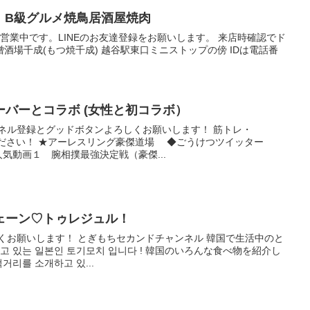
成 B級グルメ焼鳥居酒屋焼肉
移転営業中です。LINEのお友達登録をお願いします。 来店時確認でド
酒場千成(もつ焼千成) 越谷駅東口ミニストップの傍 IDは電話番
バーとコラボ (女性と初コラボ）
ネル登録とグッドボタンよろしくお願いします！ 筋トレ・
見てください！ ★アーレスリング豪傑道場 ◆ごうけつツイッター
気動画１ 腕相撲最強決定戦（豪傑...
ーン♡トゥレジュル！
くお願いします！ とぎもちセカンドチャンネル 韓国で生活中のと
고 있는 일본인 토기모치 입니다 ! 韓国のいろんな食べ物を紹介し
거리를 소개하고 있...