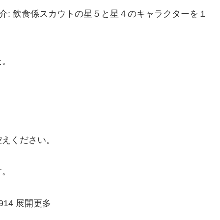
sm32890210 簡介: 飲食係スカウトの星５と星４のキャラクターを１
た。
控えください。
す。
914 展開更多