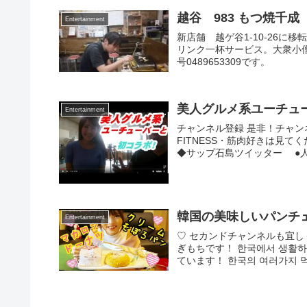
越谷 983 もつ焼千
Entertainment
新店舗 越ゲ谷1-10-26に
リンク一杯サービス。大衆小僧
号0489653309です。
美人グルメ系ユーチュー
Entertainment
チャンネル登録 是非！チャン
FITNESS・筋肉好きは
◆サップ石島ツイッター ●人
韓国の美味しいパンチェ
Entertainment
♡ セカンドチャンネルも宜し
ぎもちです！ 한국에서 생활하
ています！ 한국의 여러가지 먹