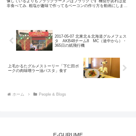
像しているよりもブラックラーメンはブラックです 機会があれば是
非食べてみ. 粗塩が趣味で作ってるベーコンの作り方を動画にしまし
た！ これからの季節、BBQと合わせて作ってみては如...
2017-05-07 北東北＆北海道グルメフェス
タ AKB48チーム8 MC（途中から）・
365日の紙飛行機
上毛かるたグルメストーリー「下仁田ポ
ークの肉味噌ラー油パスタ」食す
ホーム
People & Blogs
E-GURUME