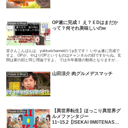
OP遂に完成！ え？ＥDはまだか
People & Blogs
って？何それ美味しいのw
皆さんこんばんは、yukkurichannelのうp主です！ いやぁ遂に完成で
すよ、OPが、やはりOPというものはチャンネルの顔ですからね。玄
関は家の顔と同じ理論ですよ。 では今年最後の動画となりますがい
かがでしたか？ことしも、まぁ今年とい...
山田涼介 肉グルメデスマッチ
People & Blogs
【異世界転生】ほっこり異世界グ
People & Blogs
ルメファンタジー
11~15.2【lSEKAl 0M0TENASHl
G0HAN】【Comics Online】