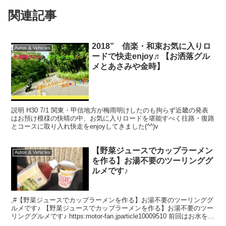
関連記事
2018” 信楽・和束お気に入りロ
Autos & Vehicles
ードで快走enjoy♬【お洒落グル
メとあさみや金時】
説明 H30 7/1 関東・甲信地方が梅雨明けしたのも拘らず近畿の発表
はお預け模様の快晴の中、お気に入りロードを堪能すべく往路・復路
とコースに取り入れ快走をenjoyしてきました(^^)v
【野菜ジュースでカップラーメン
Autos & Vehicles
を作る】お湯不要のツーリンググ
ルメです♪
,#【野菜ジュースでカップラーメンを作る】お湯不要のツーリンググ
ルメです♪ 【野菜ジュースでカップラーメンを作る】お湯不要のツー
リンググルメです♪ https:motor-fan.jparticle10009510 前回はお水を使
い、人気の...