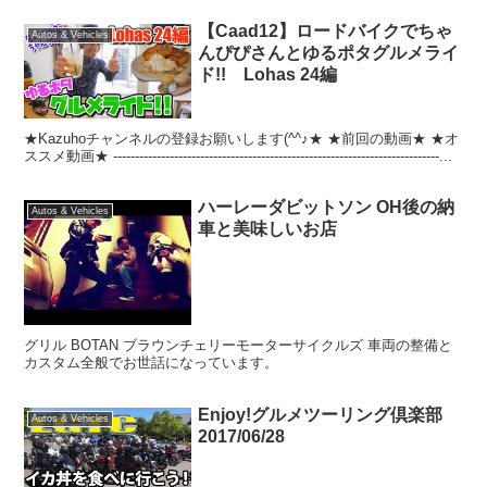
【Caad12】ロードバイクでちゃ
Autos & Vehicles
んぴぴさんとゆるポタグルメライ
ド!! Lohas 24編
★Kazuhoチャンネルの登録お願いします(^^♪★ ★前回の動画★ ★オ
ススメ動画★ ----------------------------------------­-----------------------------------...
ハーレーダビットソン OH後の納
Autos & Vehicles
車と美味しいお店
グリル BOTAN ブラウンチェリーモーターサイクルズ 車両の整備と
カスタム全般でお世話になっています。
Enjoy!グルメツーリング倶楽部
Autos & Vehicles
2017/06/28