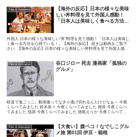
【海外の反応】日本の様々な美味
Film & Animation
しい丼料理を見て外国人感動！
「日本人は美味しく食べる方法を
心得ている！」【日本食・
Japanese food】
外国人 日本の様々な美味しい”丼”料理を見て感動！「日本人は美味し
く食べる方法を心得ている！」【海外の反応】 続きは動画をご覧下
さい. 【海外の反応】日本の様々な美味しい丼料理を見て外国人感
動！「日本人は美味しく食べる方法を心得ている！」【...
谷口ジロー 死去 漫画家「孤独の
Film & Animation
グルメ」
畦道で鬼ごっこ。動画撮ってなきゃ逃げ切れるんだけどなぁ～ 今夜
くらべてみました 鈴木奈々 今夜くらべてみました 徳井 今夜くらべ
てみました 指原 今夜くらべてみました 徳島えりか 今夜くらべてみ
ました. 訃報＞谷口ジローさん69歳＝漫画家「...
【大食い】腹ペコ！なでしこグル
Film & Animation
メ旅 第01回 伊豆・箱根