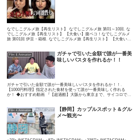
なでしこグルメ旅【再生リスト】 なでしこグルメ旅 第01～10回. な
でしこグルメ旅【再生リスト】 【大食い】腹ペコ！なでしこグルメ
旅 第01回 伊豆・箱根. なでしこグルメ旅【再生リスト】 【大食い】
腹ペコ！なでしこグルメ旅 第01回 伊...
ガチャで引いた金額で誰が一番美
Film & Animation
味しいパスタを作れるか！！
ガチャで引いた金額で誰が一番美味しいパスタを作れるか！！.
【1000円料理】指定された食材を使って誰が一番美味しく作れる
か！ ◆おすすめ動画 『【超過酷】大阪から東京まで、サイコロで出
た数しか電車で進めません！！』 【プリッとChann...
【静岡】カップルスポット＆グル
Film & Animation
メ〜観光〜