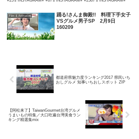
⭐︎23's INSTAGRAM⭐︎ ⭐︎87's INSTAGRAM⭐︎ ⭐︎2387’s INSTAGRAM⭐︎
踊る!さんま御殿!! 料理下手女子
Film & Animation
VSグルメ男子SP 2月9日
160209
都道府県魅力度ランキング2017 県民いち
おしグルメ 知事いちおしスポット ZIP
【阿松来了】TaiwanGourmet台湾グルメ
うまいもの特集／大口吃遍台灣美食ラン
キング精選集mix