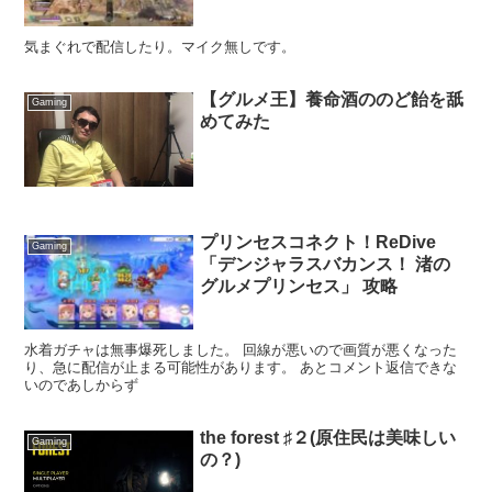
気まぐれで配信したり。マイク無しです。
【グルメ王】養命酒ののど飴を舐
Gaming
めてみた
プリンセスコネクト！ReDive
Gaming
「デンジャラスバカンス！ 渚の
グルメプリンセス」 攻略
水着ガチャは無事爆死しました。 回線が悪いので画質が悪くなった
り、急に配信が止まる可能性があります。 あとコメント返信できな
いのであしからず
the forest ♯２(原住民は美味しい
Gaming
の？)