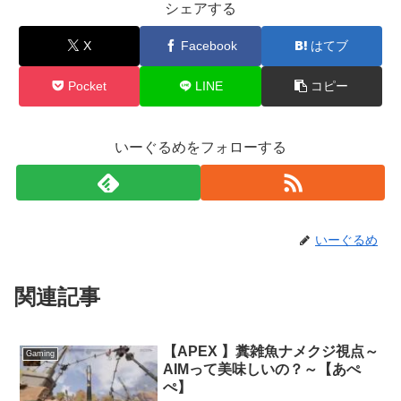
シェアする
X
Facebook
はてブ
Pocket
LINE
コピー
いーぐるめをフォローする
いーぐるめ
関連記事
【APEX 】糞雑魚ナメクジ視点～
Gaming
AIMって美味しいの？～【あぺ
ぺ】