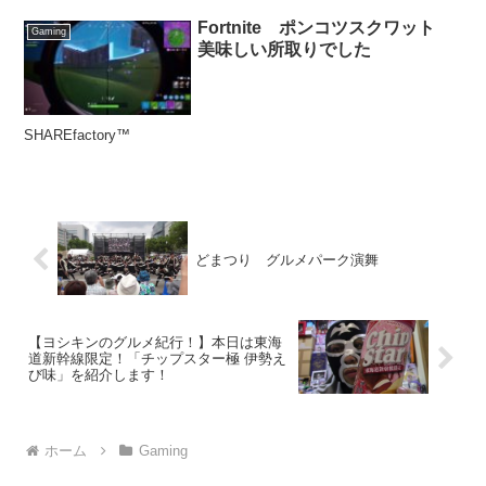
Fortnite ポンコツスクワット
Gaming
美味しい所取りでした
SHAREfactory™
どまつり グルメパーク演舞
【ヨシキンのグルメ紀行！】本日は東海
道新幹線限定！「チップスター極 伊勢え
び味」を紹介します！
ホーム
Gaming