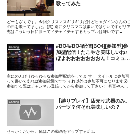
歌ってみた
どーもざくです。今回クリスマスギリギリだけどヒャダインさんのこ
の曲を歌ってました。(笑) 別にクリスマスは嫌いではないですがリア
充はこういう日に限ってイチャイチャするカップルは嫌いです← よ
ろしければチャンネル登録＆コメントお願いします。
#BO4#BO4配信[BO4][参加型]参
Gaming
加型配信！たこやき美味しいね♪
ぼよおおおおおおおん！コミュニ
ティー作りました！初見さん歓迎
☆
主にのんびりゆるゆるな参加型配信をしてま す！ タイトルに参加可
って書いてあれば参加歓迎です✨ それ以外は参加不可になります😵
参加する際はチャンネル登録してから参加して下さい！ 暴言や人の
事を不快に思わせる行動や言動はブロックの対象になり...
【縛りプレイ】店売り武器のみ。
Gaming
パーツ？何それ美味しいの？
せっかくだから、俺はこの動画をアップするｽﾞｪ。