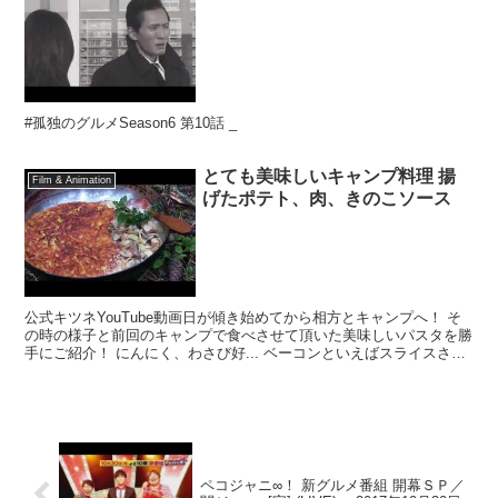
#孤独のグルメSeason6 第10話 _
とても美味しいキャンプ料理 揚
Film & Animation
げたポテト、肉、きのこソース
公式キツネYouTube動画日が傾き始めてから相方とキャンプへ！ そ
の時の様子と前回のキャンプで食べさせて頂いた美味しいパスタを勝
手にご紹介！ にんにく、わさび好... ベーコンといえばスライスされ
たものを思い浮かべるのですが今回は１㎝の分...
ペコジャニ∞！ 新グルメ番組 開幕ＳＰ／