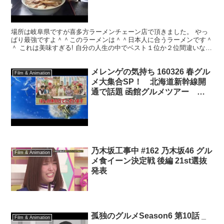
場所は岐阜県ですが喜多方ラーメンチェーン店で頂きました。 やっ
ぱり最強ですよ＾＾このラーメンは＾＾日本人に合うラーメンです＾
＾ これは美味すぎる! 自分の人生の中でベスト１位か２位間違いな
し！ここのラーメンは 本当にバランスが良く、クオリテ...
メレンゲの気持ち 160326 春グル
Film & Animation
メ大集合SP！ 北海道新幹線開
通で話題 函館グルメツアー 春
の鎌倉メシ
乃木坂工事中 #162 乃木坂46 グル
Film & Animation
メ食イーン決定戦 後編 21st選抜
発表
孤独のグルメSeason6 第10話 _
Film & Animation