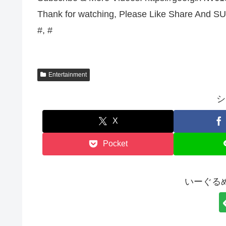
Thank for watching, Please Like Share And S
#, #
Entertainment
シ
X
Pocket
いーぐる