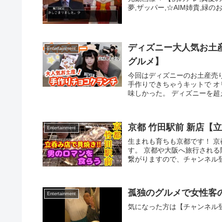
夢,ザッパー,☆AIM姉貴,緑
ディズニー大人気お土
Entertainment
グルメ】
今回はディズニーのお土産売
手作りできちゃうキットで 
味しかった。 ディズニーを超え
京都 竹田駅前 新店【
Entertainment
生まれも育ちも京都です！ 
す。 京都や大阪へ旅行され
繋がりますので、チャンネル登
孤独のグルメで女性客
Entertainment
気になった方は【チャンネル登