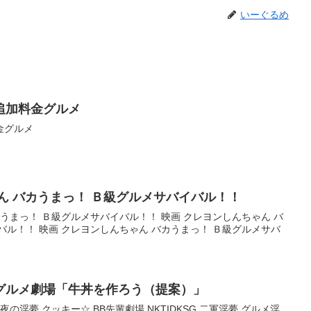
いーぐるめ
追加料金グルメ
金グルメ
ん バカうまっ！ Ｂ級グルメサバイバル！！
カうまっ！ Ｂ級グルメサバイバル！！ 映画 クレヨンしんちゃん バ
バル！！ 映画 クレヨンしんちゃん バカうまっ！ Ｂ級グルメサバ
グルメ劇場「牛丼を作ろう（提案）」
の淫夢,クッキー☆,BB先輩劇場,NKTIDKSG,二軍淫夢,グルメ淫