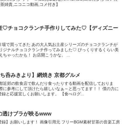
のお茶姉貴,ニコニコ動画,コメ付き】
産♡チョコクランチ手作りしてみた♡【ディズニー
り場で買ってきた あの大人気お土産シリーズのチョコクランチが
オリジナルチョコクランチ作ってみました♡ びっくりするくらい美
ちゃったかも！ お店開こうかな。 ...
立ち呑みきより】網焼き 京都グルメ
京都近郊の飲食店で飲んだり食ったりする動画を配信しておりま
る際に参考にして頂けたら嬉しいなぁ～と思ってます！！ 僕の力に
録と応援宜しくお願いします。 【食べログ...
の透けブラが映るwww
録】お願いします！ 画像引用元 フリーBGM素材甘茶の音楽工房