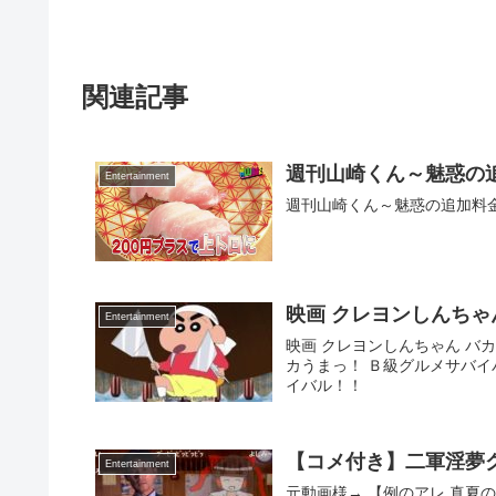
関連記事
週刊山崎くん～魅惑の
Entertainment
週刊山崎くん～魅惑の追加料
映画 クレヨンしんちゃ
Entertainment
映画 クレヨンしんちゃん バ
カうまっ！ Ｂ級グルメサバイ
イバル！！
【コメ付き】二軍淫夢
Entertainment
元動画様→ 【例のアレ,真夏の夜