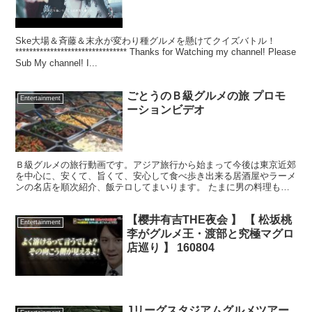
Ske大場＆斉藤＆末永が変わり種グルメを懸けてクイズバトル！
******************************** Thanks for Watching my channel! Please
Sub My channel! I...
ごとうのＢ級グルメの旅 プロモ
Entertainment
ーションビデオ
Ｂ級グルメの旅行動画です。アジア旅行から始まって今後は東京近郊
を中心に、安くて、旨くて、安心して食べ歩き出来る居酒屋やラーメ
ンの名店を順次紹介、飯テロしてまいります。 たまに男の料理も紹
介しながら楽しめる動画チャンネルに育てまいりますので、...
【樱井有吉THE夜会 】 【 松坂桃
Entertainment
李がグルメ王・渡部と究極マグロ
店巡り 】 160804
Jリーグスタジアムグルメツアー