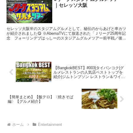
Entertainment
｜セレッソ大阪
セレッソ大阪🌸のスタジアムグルメとして、秘伝のからあげと串カツ
が紹介されました😋 ※AbemaTVにて放送された「Ｊリーグ25周年記
念 フォーリンデブはっしーのスタジアムグルメツアー前半戦／後半
戦」より抜粋
【BangkokBEST】#003|タイバンコク|グ
ルメレストランの人気店ベストトップを
紹介|ジムトンプソン レストラン＆ワイン
バー
【簡単まとめ】【飯テロ】〈焼きそば
編〉【グルメ紹介】
ホーム
Entertainment