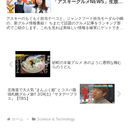
「アスキーグルメNEWS」生放送
（2018年9月21日号）
アスキーのもぐもぐ担当ナベコと、ジャンクフード担当モーダル小嶋
の、新グルメ情報番組！ ちまたで話題のグルメ記事をランキング形
式でご紹介します。これを見れば美味しい情報を確実にゲットでき
る……はず！ ごはんを食べてる方もそうでない方も、ランチ...
砂町のＢ級グルメ 水のように透明な梅む
らのうどん
北海道で大人気 “まんぷく姫” とコスパ最
強札幌グルメ旅!! 2/24(土)『サタデープラ
ス』【TBS】
ホーム
Science & Technology