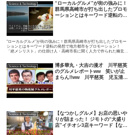
“ローカルグルメ”が街の強みに！
Science & Technology
群馬県高崎市が打ち出したプロモ
ーションとはキーワード逆転の発
想で地方都市をプロモーション！
「絶メシリスト」の仕掛け人・高
崎市長に聞く人力で作られた幽玄
壮大な世界！ 群
“ローカルグルメ”が街の強みに！群馬県高崎市が打ち出したプロモー
ションとはキーワード逆転の発想で地方都市をプロモーション！
「絶メシリスト」の仕掛け人・高崎市長に聞く人力で作られた幽玄壮
大な世界！ 群 “ローカルグルメ”が街の強みに！群馬県...
博多華丸・大吉の漫才 川平慈英
Science & Technology
のグルメレポートww 笑いが止
まらん!!ww 川平慈英 児玉清の
童話 グルメレポート ３本続け
てどうぞ 面白い Funny
Japanese comedian
【なつかしグルメ】お店の思いや
Science & Technology
りが詰まった！ ジモトの“大盛り
店”イチオシ3店キーワード【なつ
かしグルメ】リアル肉ショッ