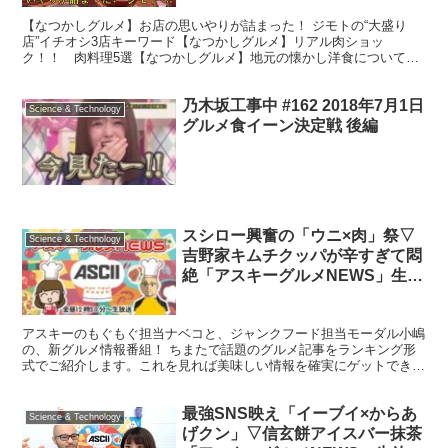
ク！！ 肉料理5選【なつかしグ
【なつかしグルメ】お店の思いやりが詰まった！ ジモトの“大盛り
ルメ】地元の懐かし洋食について
店”イチオシ3店キーワード【なつかしグルメ】リアル肉ショッ
シェフとお話！イチオ
ク！！ 肉料理5選【なつかしグルメ】地元の懐かし洋食についてシ
ェフとお話！イチオ 【なつかしグルメ】お店の思いやりが詰ま...
乃木坂工事中 #162 2018年7月1日
Science & Technology
グルメ食イーン決定戦 後編
スシロー興奮の「ウニ×肉」祭▽
Science & Technology
吉野家キムチクッパが辛すぎて悶
絶「アスキーグルメNEWS」生放
送（2019年8月9日号）
アスキーのもぐもぐ担当ナベコと、ジャンクフード担当モーダル小嶋
の、新グルメ情報番組！ ちまたで話題のグルメ記事をランキング形
式でご紹介します。これを見れば美味しい情報を確実にゲットでき
る……はず！ ごはんを食べてる方もそうでない方も、ランチ...
最強SNS映え「イーブイ×からあ
Science & Technology
げクン」▽信玄餅アイスバー抹茶