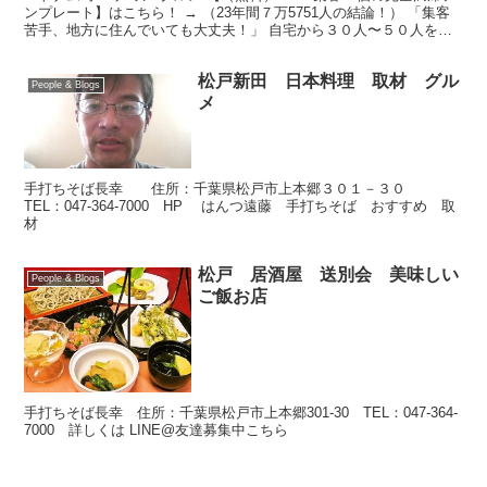
ンプレート】はこちら！ → （23年間７万5751人の結論！） 「集客
苦手、地方に住んでいても大丈夫！」 自宅から３０人〜５０人を安
定して集客して！ 30万、50万、10...
松戸新田 日本料理 取材 グル
People & Blogs
メ
手打ちそば長幸 住所：千葉県松戸市上本郷３０１－３０
TEL：047-364-7000 HP はんつ遠藤 手打ちそば おすすめ 取
材
松戸 居酒屋 送別会 美味しい
People & Blogs
ご飯お店
手打ちそば長幸 住所：千葉県松戸市上本郷301-30 TEL：047-364-
7000 詳しくは LINE@友達募集中こちら