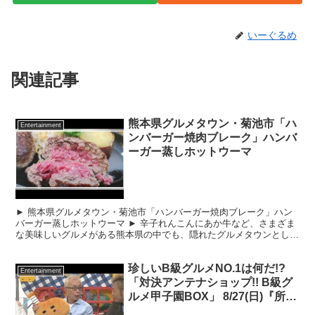
いーぐるめ
関連記事
熊本県グルメタウン・菊池市「ハ
Entertainment
ンバーガー焼肉ブレーク」ハンバ
ーガー蒸しホットウーマ
► 熊本県グルメタウン・菊池市「ハンバーガー焼肉ブレーク」ハン
バーガー蒸しホットウーマ ► 辛子れんこんにあか牛など、さまざま
な美味しいグルメがある熊本県の中でも、隠れたグルメタウンとして
知られているのが菊池市だ。 菊池市には2018年のミ...
珍しいB級グルメNO.1は何だ!?
Entertainment
「対決アンテナショップ!! B級グ
ルメ甲子園BOX」 8/27(日)『所さ
ん お届けモノです!』【TBS】