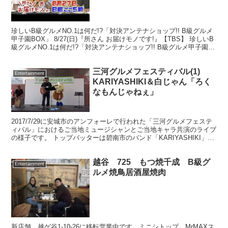
珍しいB級グルメNO.1は何だ!?「対決アンテナショップ!! B級グルメ
甲子園BOX」 8/27(日)『所さん お届けモノです!』【TBS】 珍しいB
級グルメNO.1は何だ!?「対決アンテナショップ!! B級グルメ甲子園
BOX」 8/27(...
三河グルメフェスティバル(1)
Entertainment
KARIYASHIKI＆白じゃん「ろく
なもんじゃねぇ」
2017/7/29に安城市のアンフォーレで行われた「三河グルメフェステ
ィバル」におけるご当地ミュージシャンとご当地キャラ共演のライブ
の様子です。 トップバッターは碧南市のバンド「KARIYASHIKI」さ
んと「白じゃん」です。「KARIYA...
越谷 725 もつ焼千成 B級グ
Entertainment
ルメ焼鳥居酒屋焼肉
新店舗 越ゲ谷1-10-26に移転営業中です。ミニシトップ。MrMAXス