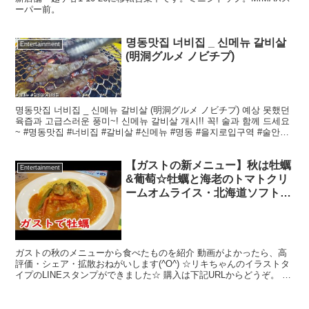
ーパー前。
명동맛집 너비집 _ 신메뉴 갈비살
Entertainment
(明洞グルメ ノビチプ)
명동맛집 너비집 _ 신메뉴 갈비살 (明洞グルメ ノビチプ) 예상 못했던
육즙과 고급스러운 풍미~! 신메뉴 갈비살 개시!! 꼭! 술과 함께 드세요
~ #명동맛집 #너비집 #갈비살 #신메뉴 #명동 #을지로입구역 #술안주
#...
【ガストの新メニュー】秋は牡蠣
Entertainment
&葡萄☆牡蠣と海老のトマトクリ
ームオムライス・北海道ソフトの
贅沢ぶどうパフェを紹介☆外食・
グルメ・飯テロ・期間限定・レビ
ュー
ガストの秋のメニューから食べたものを紹介 動画がよかったら、高
評価・シェア・拡散おねがいします(^O^) ☆リキちゃんのイラストタ
イプのLINEスタンプができました☆ 購入は下記URLからどうぞ。 ※
最新のお知らせなどは、YouTubeのコ...