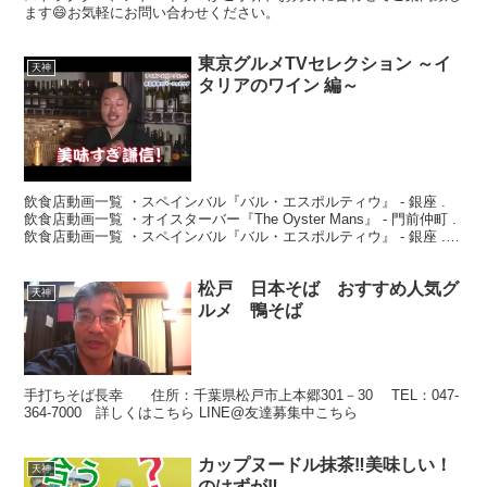
ます😄お気軽にお問い合わせください。
東京グルメTVセレクション ～イ
天神
タリアのワイン 編～
飲食店動画一覧 ・スペインバル『バル・エスポルティウ』 - 銀座 .
飲食店動画一覧 ・オイスターバー『The Oyster Mans』 - 門前仲町 .
飲食店動画一覧 ・スペインバル『バル・エスポルティウ』 - 銀座 .
飲食店動画. ...
松戸 日本そば おすすめ人気グ
天神
ルメ 鴨そば
手打ちそば長幸 住所：千葉県松戸市上本郷301－30 TEL：047-
364-7000 詳しくはこちら LINE@友達募集中こちら
カップヌードル抹茶‼︎美味しい！
天神
のはずが‼︎