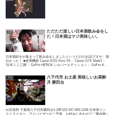
ただただ楽しい日本酒飲み会をし
天神
た！日本酒はマジ美味しい。
日本酒好きが集まって飲み会をしましたというだけのお話ですが、面
白かった！ ■使用機材 Canon EOS Kiss X5： Canon G7X Mark2：
SLIKミニ三脚： GoPro HERO4 シルバーエディション： GoPro K...
八千代市 お土産 美味しいお茶酔
天神
月 勝田台
㈱宗吾郎 千葉県八千代市勝田台1-29F103 047-483-1249 日本茶イン
ストラクター、アドバイザーがご予算、お好みに合わせてご案内致し