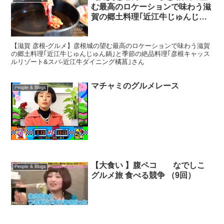
む最高のロケーションで味わう滋
賀の郷土料理｢近江牛じゅんじゅ
ん鍋｣と季節の絶品料理｢彦根キャ
ッスルリゾート&スパ-近江牛ダイ
【滋賀 彦根-グルメ】彦根城の望む最高のロケーションで味わう滋賀
ニング橘菖｣さん
の郷土料理｢近江牛じゅんじゅん鍋｣と季節の絶品料理｢彦根キャッス
ルリゾート&スパ-近江牛ダイニング橘菖｣さん
マチャミのグルメレース
People & Blogs
【大食い 】腹ペコ なでしこ
People & Blogs
グルメ旅 食べる競争 （9回）