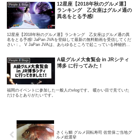
12星座【2018年秋のグルメ運】
People & Blogs
ランキング 乙女座はグルメ通の
異名をとる予感!
12星座【2018年秋のグルメ運】ランキング 乙女座はグルメ通の異
名をとる予感! JaPan JVAを登録して最新の無料動画を受信してくだ
さい：。 V JaPan JVAは、あらゆるところで起こっている神秘的な
精神的な話とともに、人間の恐怖...
A級グルメ大食覧会 in JRシティ
People & Blogs
博多 に行ってみた！
福岡のイベントに参加した一般人のvlogです。 暖かい目で見ていた
だけるとありがたいです。
さくら鯛 グルメ回転寿司 佐世保ご当地グ
ルメ総選挙