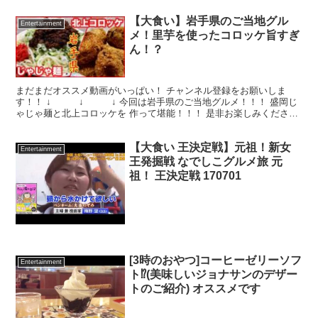
【大食い】岩手県のご当地グル
Entertainment
メ！里芋を使ったコロッケ旨すぎ
ん！？
まだまだオススメ動画がいっぱい！ チャンネル登録をお願いしま
す！！ ↓ ↓ ↓ 今回は岩手県のご当地グルメ！！！ 盛岡じ
ゃじゃ麺と北上コロッケを 作って堪能！！！ 是非お楽しみくださ
い！ ↓参考にさせて頂いたレシピ↓ 盛岡じゃじゃ麺...
【大食い 王決定戦】元祖！新女
Entertainment
王発掘戦 なでしこグルメ旅 元
祖！ 王決定戦 170701
[3時のおやつ]コーヒーゼリーソフ
Entertainment
ト⁉︎(美味しいジョナサンのデザー
トのご紹介) オススメです