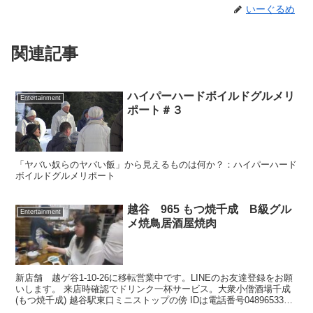
いーぐるめ
関連記事
ハイパーハードボイルドグルメリ
Entertainment
ポート＃３
「ヤバい奴らのヤバい飯」から見えるものは何か？：ハイパーハード
ボイルドグルメリポート
越谷 965 もつ焼千成 B級グル
Entertainment
メ焼鳥居酒屋焼肉
新店舗 越ゲ谷1-10-26に移転営業中です。LINEのお友達登録をお願
いします。 来店時確認でドリンク一杯サービス。大衆小僧酒場千成
(もつ焼千成) 越谷駅東口ミニストップの傍 IDは電話番号0489653309
です。