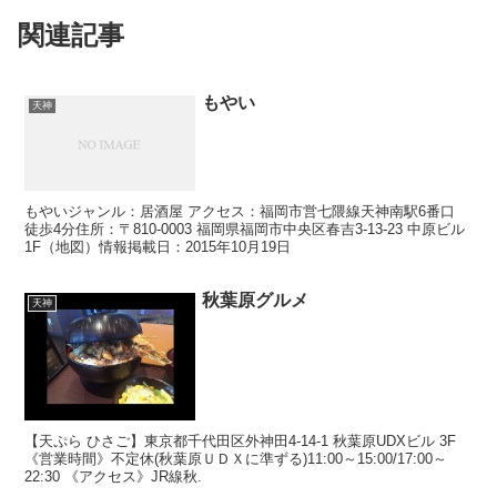
関連記事
もやい
天神
もやいジャンル：居酒屋 アクセス：福岡市営七隈線天神南駅6番口
徒歩4分住所：〒810-0003 福岡県福岡市中央区春吉3-13-23 中原ビル
1F（地図）情報掲載日：2015年10月19日
秋葉原グルメ
天神
【天ぷら ひさご】東京都千代田区外神田4-14-1 秋葉原UDXビル 3F
《営業時間》不定休(秋葉原ＵＤＸに準ずる)11:00～15:00/17:00～
22:30 《アクセス》JR線秋.