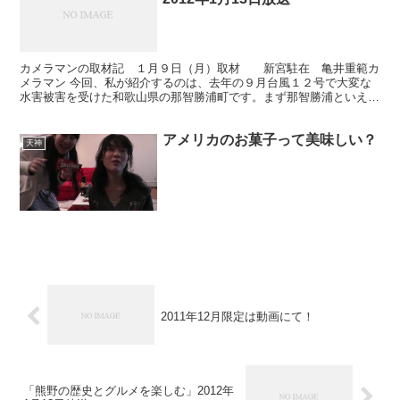
カメラマンの取材記 １月９日（月）取材 新宮駐在 亀井重範カ
メラマン 今回、私が紹介するのは、去年の９月台風１２号で大変な
水害被害を受けた和歌山県の那智勝浦町です。まず那智勝浦といえば
「那智の滝」が有名ですよね。那智の滝は、熊野那智大社の...
アメリカのお菓子って美味しい？
天神
2011年12月限定は動画にて！
「熊野の歴史とグルメを楽しむ」2012年