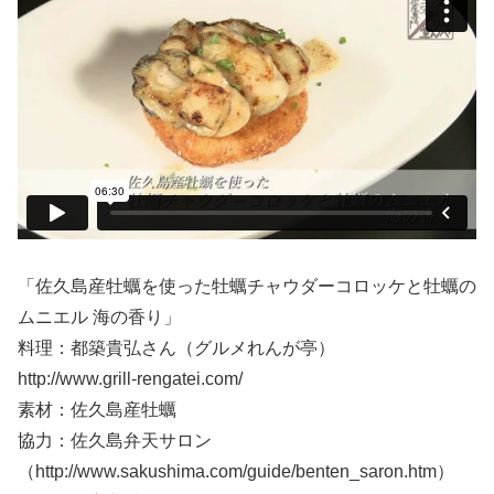
「佐久島産牡蠣を使った牡蠣チャウダーコロッケと牡蠣の
ムニエル 海の香り」
料理：都築貴弘さん（グルメれんが亭）
http://www.grill-rengatei.com/
素材：佐久島産牡蠣
協力：佐久島弁天サロン
（http://www.sakushima.com/guide/benten_saron.htm）