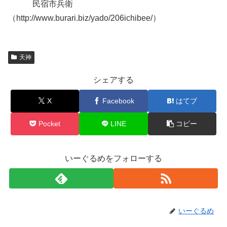
民宿市兵衛
（http://www.burari.biz/yado/206ichibee/）
天神
シェアする
X
Facebook
はてブ
Pocket
LINE
コピー
いーぐるめをフォローする
いーぐるめ