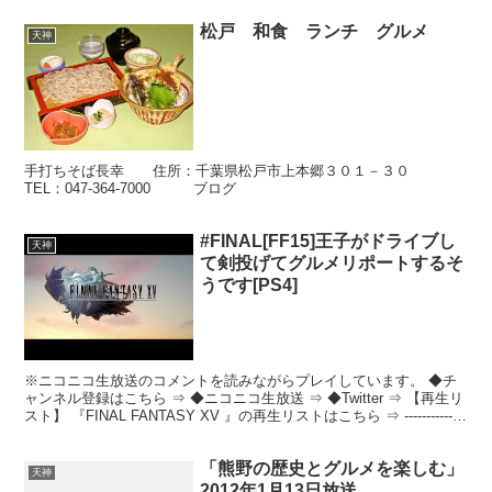
松戸 和食 ランチ グルメ
天神
手打ちそば長幸 住所：千葉県松戸市上本郷３０１－３０
TEL：047-364-7000 ブログ
#FINAL[FF15]王子がドライブし
天神
て剣投げてグルメリポートするそ
うです[PS4]
※ニコニコ生放送のコメントを読みながらプレイしています。 ◆チ
ャンネル登録はこちら ⇒ ◆ニコニコ生放送 ⇒ ◆Twitter ⇒ 【再生リ
スト】 『FINAL FANTASY XV 』の再生リストはこちら ⇒ -------------
-...
「熊野の歴史とグルメを楽しむ」
天神
2012年1月13日放送