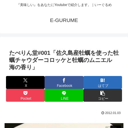
『美味しい』をあなたにYoutubeで紹介します。｜いーぐるめ
E-GURUME
たべりん堂#001「佐久島産牡蠣を使った牡
蠣チャウダーコロッケと牡蠣のムニエル
海の香り」
X
Facebook
はてブ
Pocket
LINE
コピー
2012.01.03