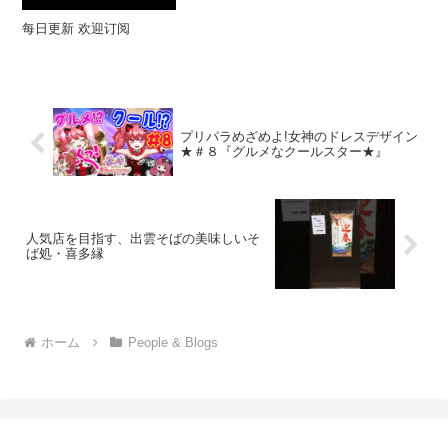
每日更新 欢迎订阅
プリパラめざめよ!女神のドレスデザイン
★＃８『グルメなクールスター★』
人気店を目指す、出雲そばの美味しいそ
ば処・喜多縁
ホーム
People & Blogs