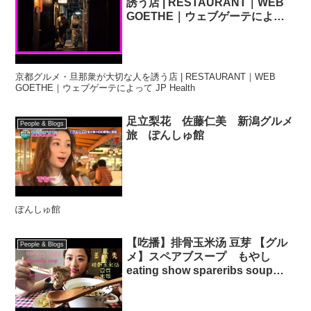
誘う店 | RESTAURANT｜WEB
GOETHE｜ウェブゲーテによっ
て JP Health
京都グルメ・旦那衆が大切な人を誘う店 | RESTAURANT｜WEB
GOETHE｜ウェブゲーテによって JP Health
足立梨花 佐藤仁美 新潟グルメ
People & Blogs
旅 ぽんしゅ館
ぽんしゅ館
【吃播】排骨玉米汤 豆芽 【グル
People & Blogs
メ】スペアブスープ もやし
eating show spareribs soup
bean sprout